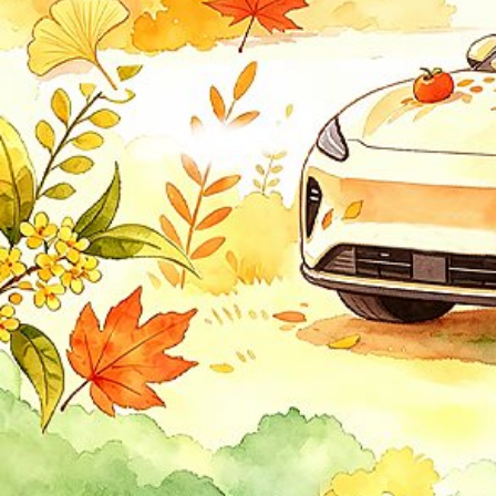
一汽丰田
中升丰田
G
GMC
Gumpert
观致
光冈
广汽埃安
广汽传祺
广汽吉奥