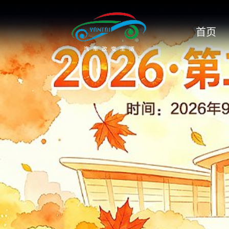
菲斯克
首页
菲亚特
丰田
风行
枫叶汽车
福迪
福特
福特野马
福田
广汽丰田