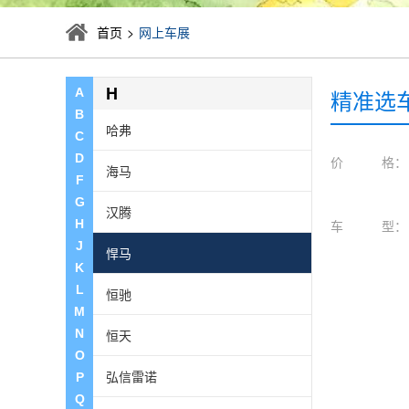
广汽三菱
首页
>
网上车展
广汽新能源
H
精准选
A
B
哈弗
C
D
价 格：
海马
F
G
汉腾
H
车 型：
J
悍马
K
L
恒驰
M
N
恒天
O
弘信雷诺
P
Q