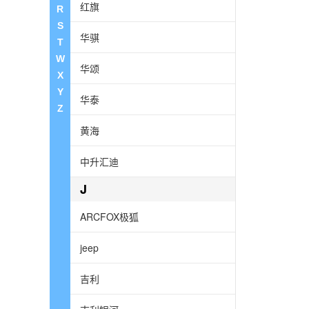
红旗
R
S
华骐
T
W
华颂
X
Y
华泰
Z
黄海
中升汇迪
J
ARCFOX极狐
jeep
吉利