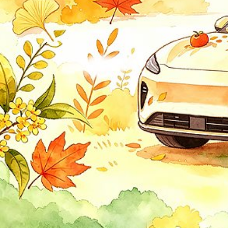
一汽丰田
中升丰田
G
GMC
Gumpert
观致
光冈
广汽埃安
广汽传祺
广汽吉奥