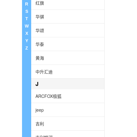
红旗
R
S
华骐
T
W
华颂
X
Y
华泰
Z
黄海
中升汇迪
J
ARCFOX极狐
jeep
吉利