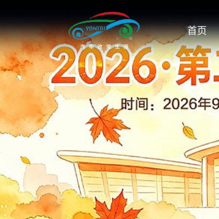
菲斯克
首页
菲亚特
丰田
风行
枫叶汽车
福迪
福特
福特野马
福田
广汽丰田