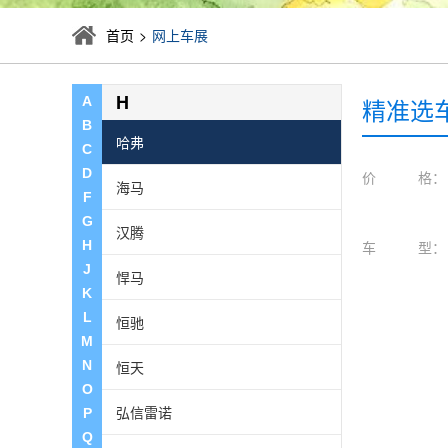
广汽三菱
首页
>
网上车展
广汽新能源
H
精准选
A
B
哈弗
C
D
价 格：
海马
F
G
汉腾
H
车 型：
J
悍马
K
L
恒驰
M
N
恒天
O
弘信雷诺
P
Q