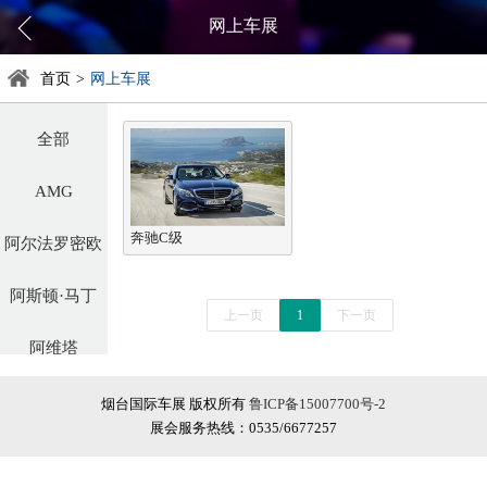
网上车展
首页
>
网上车展
全部
AMG
奔驰C级
阿尔法罗密欧
阿斯顿·马丁
上一页
1
下一页
阿维塔
奥迪
烟台国际车展 版权所有
鲁ICP备15007700号-2
展会服务热线：0535/6677257
巴博斯