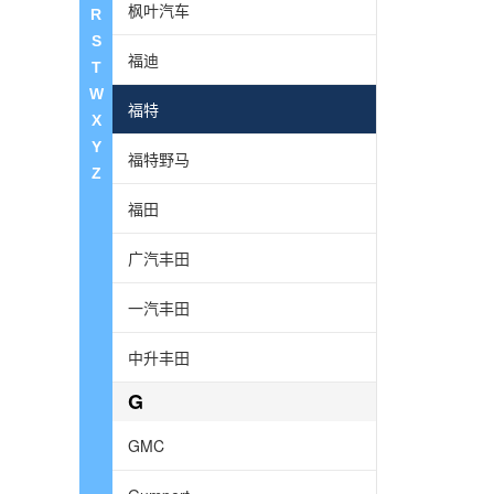
枫叶汽车
R
S
福迪
T
W
福特
X
Y
福特野马
Z
福田
广汽丰田
一汽丰田
中升丰田
G
GMC