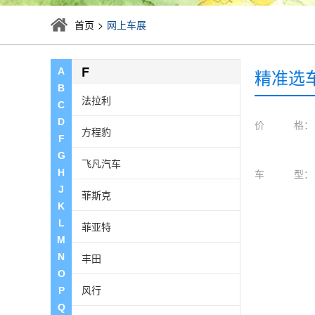
上汽大通
首页
>
网上车展
上汽大众
F
精准选
A
B
法拉利
C
D
价 格：
方程豹
F
G
飞凡汽车
H
车 型：
J
菲斯克
K
L
菲亚特
M
N
丰田
O
风行
P
Q