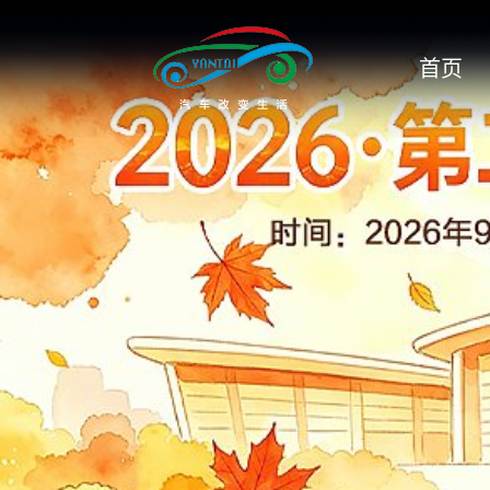
C
首页
昌河汽车
长安
长城
长江EV
成功汽车
传祺
D
DS
大众