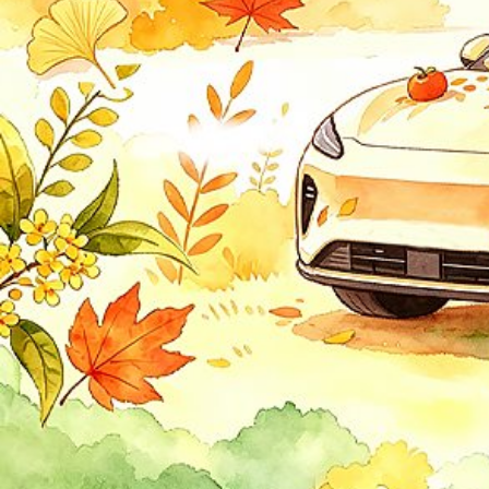
道爵
道奇
东风
东风风光
东风日产
东风御风
东南汽车
东南汽车
进口大众
上海大众