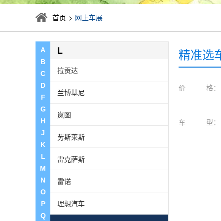
科尼赛克
首页
>
网上车展
克莱斯勒
L
精准选
A
B
拉贡达
C
D
价 格：
兰博基尼
F
G
岚图
H
车 型：
J
劳斯莱斯
K
L
雷克萨斯
M
N
雷诺
O
理想汽车
P
Q