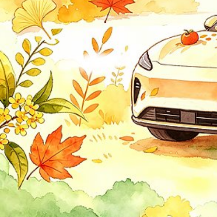
金龙
金旅
九龙
君马
K
KTM
卡威
开瑞
凯迪拉克
凯翼