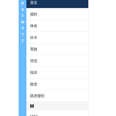
莲花
R
S
猎豹
T
W
林肯
X
Y
铃木
Z
零跑
领克
陆风
路虎
路虎捷豹
M