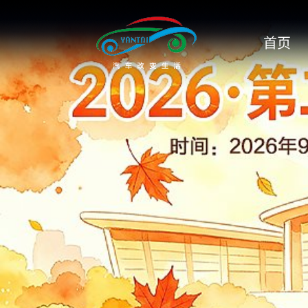
吉利
首页
吉利银河
极氪
几何汽车
江淮
江铃
捷豹
捷达
捷途
金岭汽车