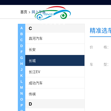
绅宝
首页
>
网上车展
首页
现代
C
精准选
A
B
昌河汽车
C
D
价 格：
长安
F
G
长城
H
车 型：
J
长江EV
K
L
成功汽车
M
N
传祺
O
D
P