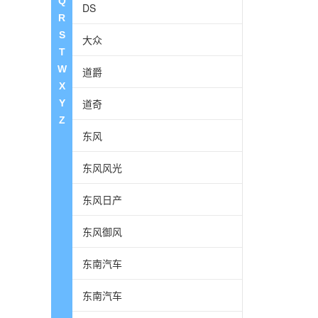
Q
DS
R
S
大众
T
W
道爵
X
道奇
Y
Z
东风
东风风光
东风日产
东风御风
东南汽车
东南汽车