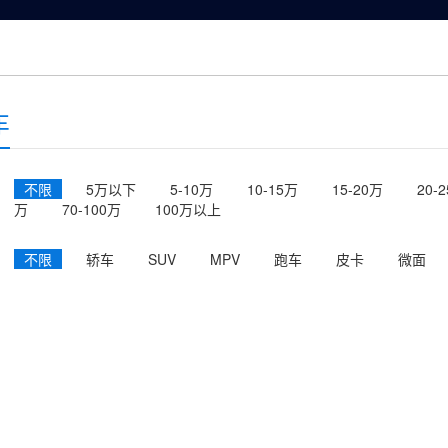
新闻中心
车展指南
车展活动
车展票务
车
不限
5万以下
5-10万
10-15万
15-20万
20-
万
70-100万
100万以上
不限
轿车
SUV
MPV
跑车
皮卡
微面